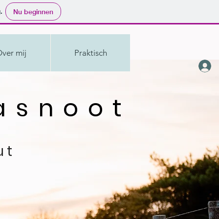
.
Nu beginnen
ver mij
Praktisch
snoot
ut