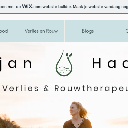
orpen met de
.com
website builder. Maak je website vandaag nog
nbod
Verlies en Rouw
Blogs
O
rjan Haa
Verlies & Rouwtherape